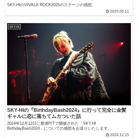
SKY-HIのVIVALA ROCK2025のステージの感想。
2025.05.11
SKY-HI
SKY-HIの『BirthdayBash2024』に行って完全に金髪
ギャルに恋に落ちてムカついた話
2024年12月12日に豊洲PITで開催された「SKY-HI
BirthdayBash2024」についての感想をお送りいたします。
2024.12.15