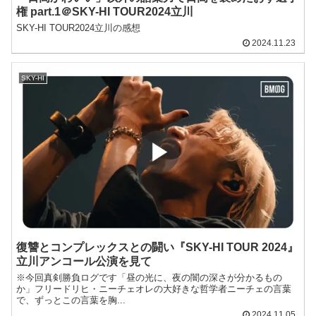
権 part.1＠SKY-HI TOUR2024立川
SKY-HI TOUR2024立川の感想
2024.11.23
SKY-HI
復讐とコンプレックスとの闘い『SKY-HI TOUR 2024』
立川アンコール公演を見て
※今回真剣勝負ログです「昼の光に、夜の闇の深さが分かるもの
か」フリードリヒ・ニーチェオレの大好きな哲学者ニーチェの言葉
で、ずっとこの言葉を胸...
2024.11.05