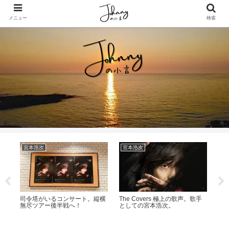
メニュー
検索
宮本浩次
宮本浩次
宮
レが
司令塔がいるコンサート。縦横
The Covers 極上の歌声。歌手
宮
無尽ツアー後半戦へ！
としての宮本浩次。
が