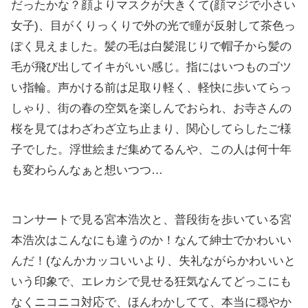
だったかな？顔よりマスクが大きくて(顔マジで小さい
女子)、目がくりっくりで外の光で瞳が反射して茶色っ
ぽく見えました。髪の毛は白髪混じりで帽子から髪の
毛が飛び出してイキがいい感じ。指にはいつものゴツ
い指輪。声かける前は足取り軽く、軽快に歩いてらっ
しゃり、街の春の空気を楽しんでおられ、お寺さんの
桜を見てはわざわざ立ち止まり、関心してらしたご様
子でした。浮世絵まだ集めてるんや、この人は何十年
も変わらんなぁと想いつつ…
コンサートで見る宮本浩次と、普段街を歩いている宮
本浩次はこんなにも違うのか！なんて紳士でかわいい
んだ！(なんかカッコいいより、失礼ながらかわいいと
いう印象で、エレカシで見せる狂気なんてどっこにも
なくニコニコ対応で、ほんわかしてて、本当に穏やか