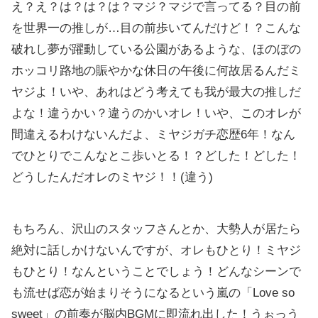
え？え？は？は？は？マジ？マジで言ってる？目の前
を世界一の推しが…目の前歩いてんだけど！？こんな
破れし夢が躍動している公園があるような、ほのぼの
ホッコリ路地の賑やかな休日の午後に何故居るんだミ
ヤジよ！いや、あれはどう考えても我が最大の推しだ
よな！違うかい？違うのかいオレ！いや、このオレが
間違えるわけないんだよ、ミヤジガチ恋歴6年！なん
でひとりでこんなとこ歩いとる！？どした！どした！
どうしたんだオレのミヤジ！！(違う)
もちろん、沢山のスタッフさんとか、大勢人が居たら
絶対に話しかけないんですが、オレもひとり！ミヤジ
もひとり！なんということでしょう！どんなシーンで
も流せば恋が始まりそうになるという嵐の「Love so
sweet」の前奏が脳内BGMに即流れ出した！うぉっう