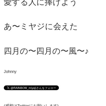
愛する人に捧げよう
あ〜ミヤジに会えた
四月の〜
四月の〜風〜♪
Johnny
(感想はTwitterにお願いします)