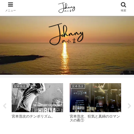
メニュー
検索
宮本浩次
宮本浩次
エ
宮本浩次のテンポリズム。
宮本浩次、狂気と真綿のロマン
第
本か
スの夜①
る